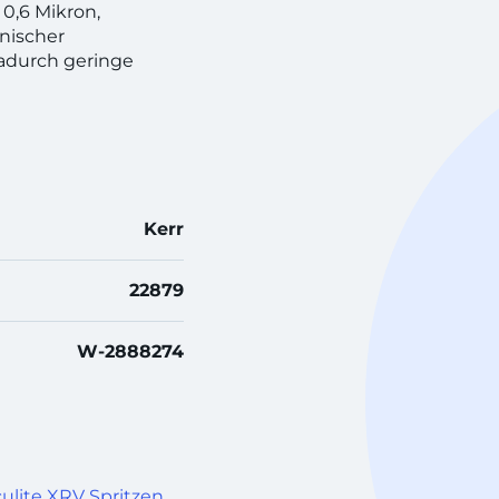
 0,6 Mikron,
nischer
 dadurch geringe
Kerr
22879
W-2888274
ulite XRV Spritzen