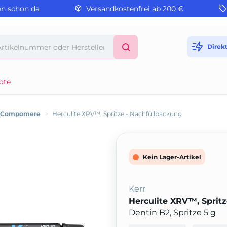
en schon da
Versandkostenfrei ab 200 €
Direk
ote
/ Compomere
>
Herculite XRV™, Spritze - Nachfüllpackung
Kein Lager-Artikel
Kerr
Herculite XRV™, Sprit
Dentin B2, Spritze 5 g