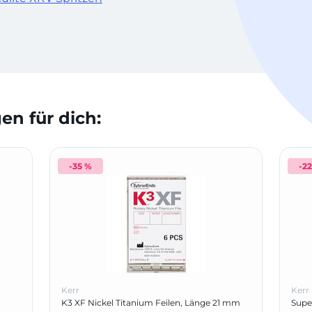
n für dich:
-35 %
-2
Kerr
Kerr
K3 XF Nickel Titanium Feilen, Länge 21 mm
Supe