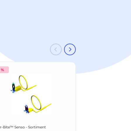
2 %
-45 %
Kerr
r-Bite™ Senso - Sortiment
SuperPolish