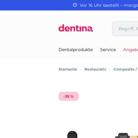
Vor 16 Uhr bestellt – morg
Dentalprodukte
Service
Angeb
Startseite
>
Restaurativ
>
Composite 
-35 %