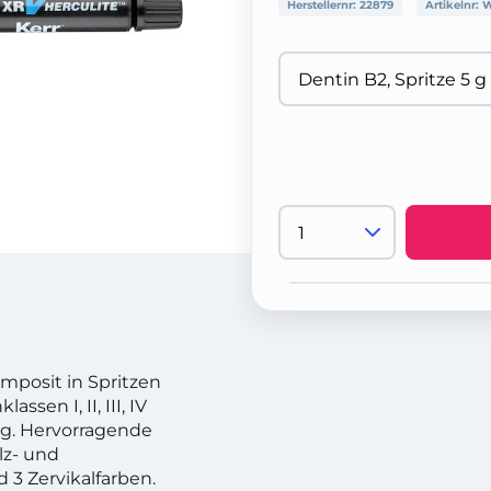
Herstellernr:
22879
Artikelnr:
W
mposit in Spritzen
ssen I, II, III, IV
ng. Hervorragende
lz- und
d 3 Zervikalfarben.