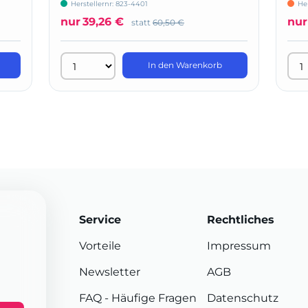
Herstellernr: 823-4401
He
nur
39,26 €
nur
statt
60,50 €
In den Warenkorb
Service
Rechtliches
Vorteile
Impressum
Newsletter
AGB
FAQ
- Häufige Fragen
Datenschutz