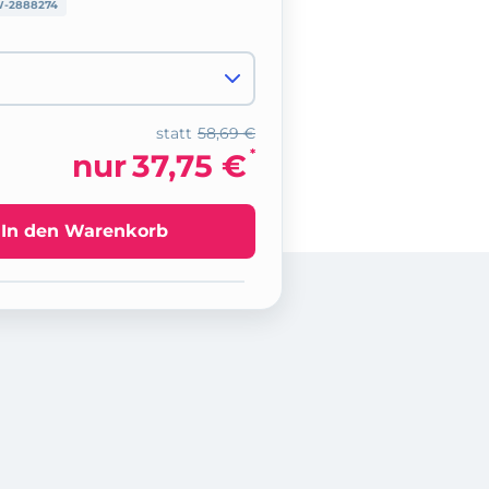
-2888274
statt
58,69 €
*
nur
37,75 €
In den Warenkorb