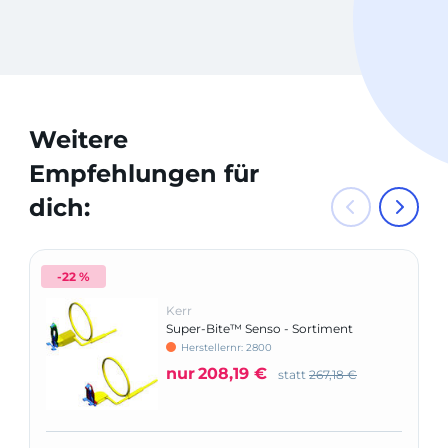
Weitere
Empfehlungen für
dich:
-22 %
Kerr
Super-Bite™ Senso - Sortiment
Herstellernr: 2800
nur
208,19 €
statt
267,18 €