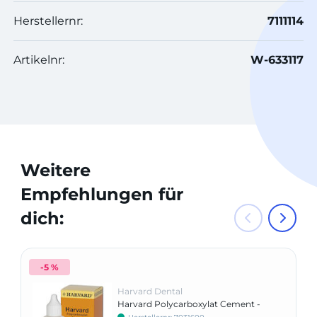
Herstellernr:
7111114
Artikelnr:
W-633117
Weitere
Empfehlungen für
dich:
-5 %
Harvard Dental
Harvard Polycarboxylat Cement -
Flüssigkeit