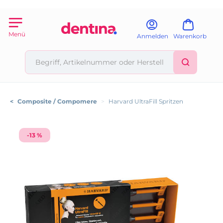
Menü
Anmelden
Warenkorb
<
Composite / Compomere
>
Harvard UltraFill Spritzen
-13 %