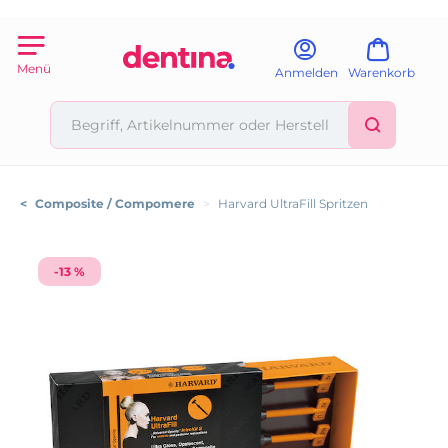
Menü
Anmelden
Warenkorb
<
Composite / Compomere
>
Harvard UltraFill Spritzen
-13 %