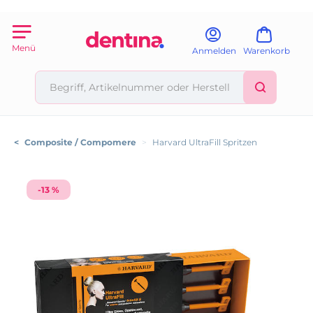
Menü
Anmelden
Warenkorb
<
Composite / Compomere
>
Harvard UltraFill Spritzen
-13 %