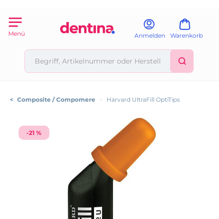
Menü
Anmelden
Warenkorb
<
Composite / Compomere
>
Harvard UltraFill OptiTips
-21 %