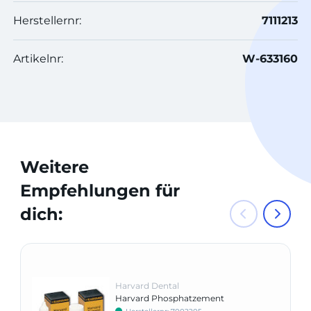
Herstellernr:
7111213
Artikelnr:
W-633160
Weitere
Empfehlungen für
dich:
Harvard Dental
Harvard Phosphatzement
normalhärtend - Pulver