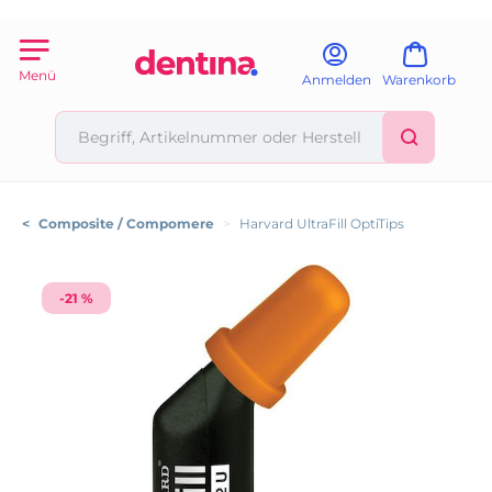
Menü
Anmelden
Warenkorb
<
Composite / Compomere
>
Harvard UltraFill OptiTips
-21 %