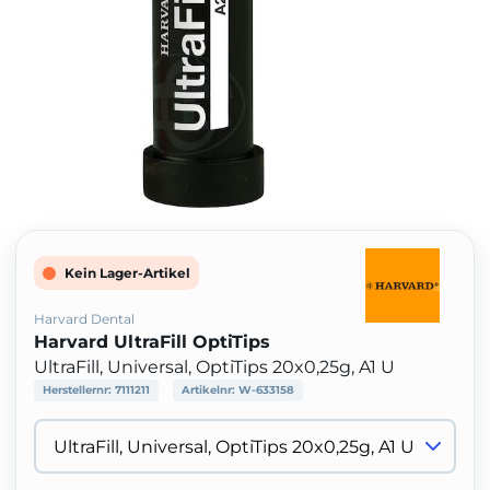
Kein Lager-Artikel
Harvard Dental
Harvard UltraFill OptiTips
UltraFill, Universal, OptiTips 20x0,25g, A1 U
Herstellernr:
7111211
Artikelnr:
W-633158