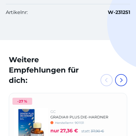
Artikelnr:
W-231251
Weitere
Empfehlungen für
dich:
-27 %
GC
GRADIA® PLUS DIE-HARDNER
Herstellernr: 901131
nur
27,36 €
statt
37,90 €