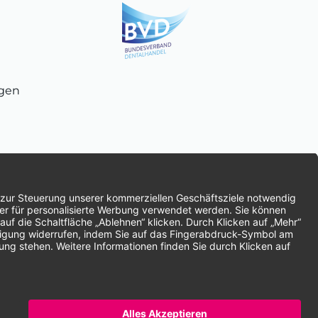
ngen
chnung
SEPA-Lastschrift
Vorkasse
ten | * Alle Preise zzgl. gesetzlicher Mehrwertsteuer