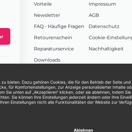
Vorteile
Impressum
Newsletter
AGB
FAQ
- Häufige Fragen
Datenschutz
ar
Retourenschein
Cookie-Einstellu
Reparaturservice
Nachhaltigkeit
Downloads
Sendungsverfolgung
Unsere Zahlungsarten:
Re
© 2026 Dentina GmbH | Alle Rechte vorbehal