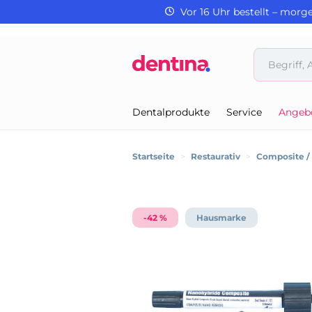
Vor 16 Uhr bestellt – morg
Dentalprodukte
Service
Angeb
Startseite
>
Restaurativ
>
Composite 
-42 %
Hausmarke