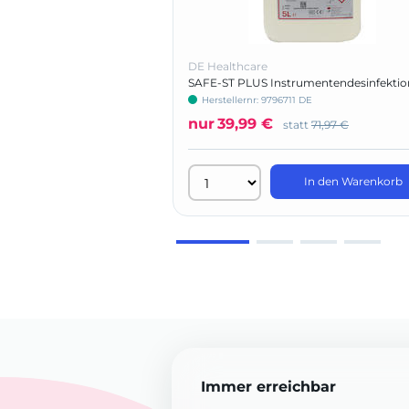
DE Healthcare
SAFE-ST PLUS Instrumentendesinfektio
viruzid
Herstellernr: 9796711 DE
nur
39,99 €
statt
71,97 €
In den Warenkorb
Immer erreichbar