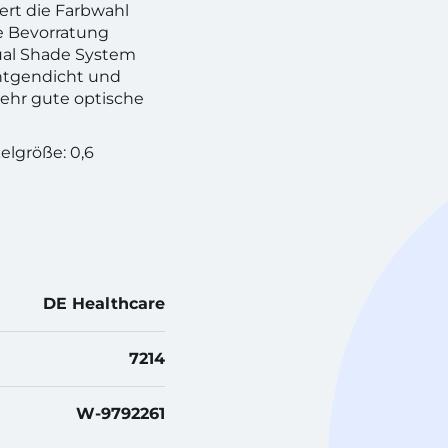
ert die Farbwahl
e Bevorratung
ual Shade System
öntgendicht und
sehr gute optische
elgröße: 0,6
DE Healthcare
7214
W-9792261