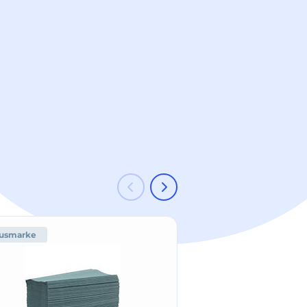
usmarke
-53 %
Hausmark