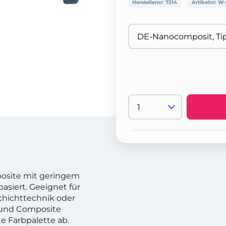
Herstellernr:
7214
Artikelnr:
W-
osite mit geringem
asiert. Geeignet für
Schichttechnik oder
 und Composite
e Farbpalette ab.