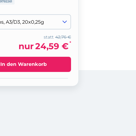
9792261
statt
42,76 €
*
nur
24,59 €
In den Warenkorb