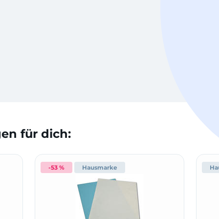
n für dich:
-53 %
Hausmarke
Ha