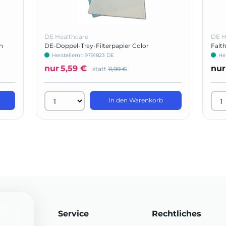
DE Healthcare
DE H
n
DE-Doppel-Tray-Filterpapier Color
Falt
Herstellernr: 9791823 DE
He
nur
5,59 €
nur
statt
11,99 €
In den Warenkorb
Service
Rechtliches