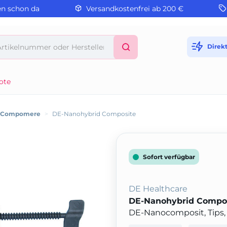
en schon da
Versandkostenfrei ab 200 €
Direk
ote
/ Compomere
>
DE-Nanohybrid Composite
Sofort verfügbar
DE Healthcare
DE-Nanohybrid Compo
DE-Nanocomposit, Tips,