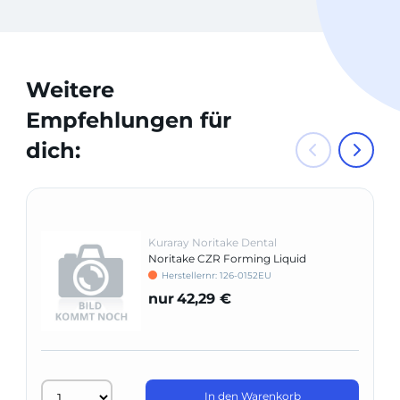
Weitere
Empfehlungen für
dich:
Kuraray Noritake Dental
Noritake CZR Forming Liquid
Herstellernr: 126-0152EU
nur
42,29 €
In den Warenkorb