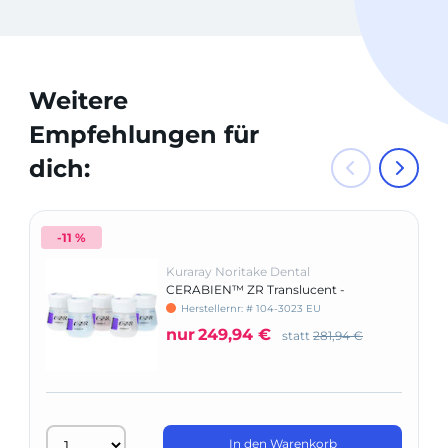
Weitere
Empfehlungen für
dich:
-11 %
Kuraray Noritake Dental
CERABIEN™ ZR Translucent -
Nachfüllpackung
Herstellernr: # 104-3023 EU
nur
249,94 €
statt
281,94 €
In den Warenkorb