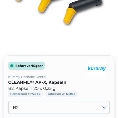
Sofort verfügbar
Kuraray Noritake Dental
CLEARFIL™ AP-X, Kapseln
B2, Kapseln 20 x 0,25 g
Herstellernr:
# 1725 E2
Artikelnr:
W-126034