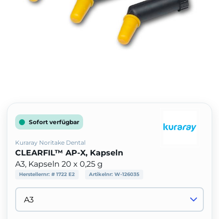
Sofort verfügbar
Kuraray Noritake Dental
CLEARFIL™ AP-X, Kapseln
A3, Kapseln 20 x 0,25 g
Herstellernr:
# 1722 E2
Artikelnr:
W-126035