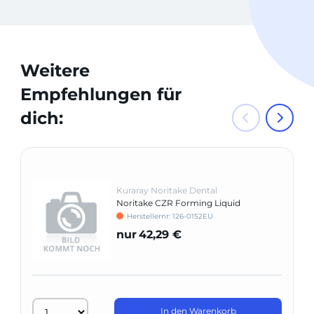
Weitere
Empfehlungen für
dich:
Kuraray Noritake Dental
Noritake CZR Forming Liquid
Herstellernr: 126-0152EU
nur
42,29 €
In den Warenkorb