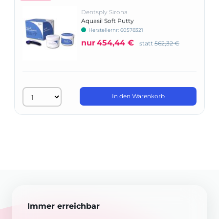
Dentsply Sirona
Aquasil Soft Putty
Herstellernr: 60578321
nur
454,44 €
statt
562,32 €
In den Warenkorb
Immer erreichbar