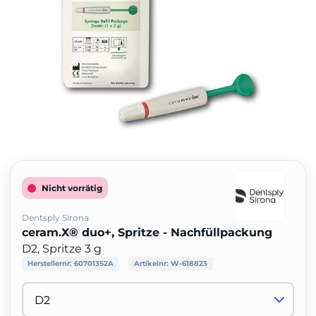
Nicht vorrätig
Dentsply Sirona
ceram.X® duo+, Spritze - Nachfüllpackung
D2, Spritze 3 g
Herstellernr:
60701352A
Artikelnr:
W-618823