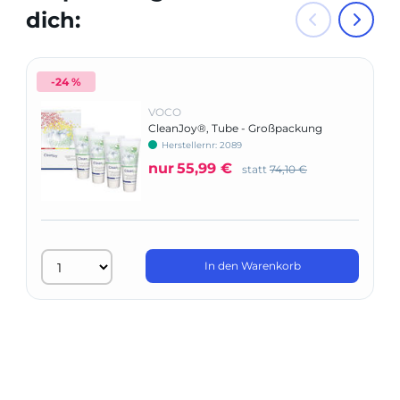
dich:
-24 %
VOCO
CleanJoy®, Tube - Großpackung
Herstellernr: 2089
nur
55,99 €
statt
74,10 €
In den Warenkorb