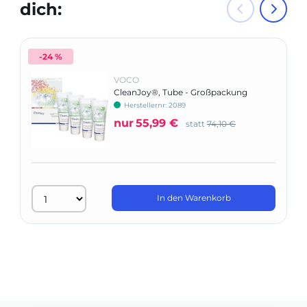
dich:
-24 %
VOCO
CleanJoy®, Tube - Großpackung
Herstellernr: 2089
nur
55,99 €
statt
74,10 €
In den Warenkorb