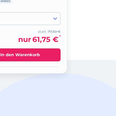
6118512
statt
77,30 €
*
nur
61,75 €
In den Warenkorb