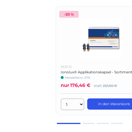
-20 %
VOCO
Ionolux® Applikationskapsel - Sortimen
Herstellernr: 2115
nur
176,46 €
statt
221,50 €
In den Warenkorb