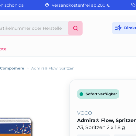
en schon da
Versandkostenfrei ab 200 €
Direk
ote
/ Compomere
>
Admira® Flow, Spritzen
Sofort verfügbar
VOCO
Admira® Flow, Spritze
A3, Spritzen 2 x 1,8 g