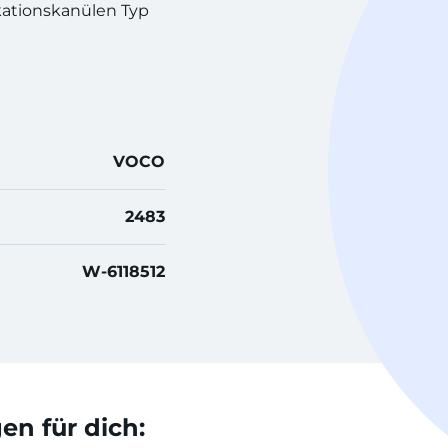
kationskanülen Typ
VOCO
2483
W-6118512
n für dich: