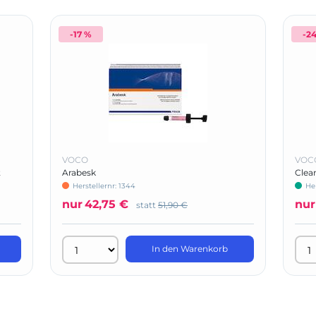
-17 %
-2
VOCO
VOC
t
Arabesk
Clea
Herstellernr: 1344
Her
nur
42,75 €
nur
statt
51,90 €
In den Warenkorb