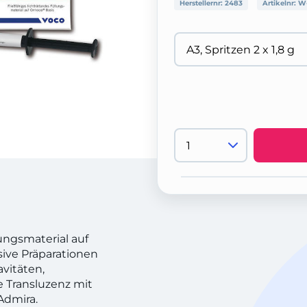
Herstellernr:
2483
Artikelnr:
W-
ungsmaterial auf
sive Präparationen
vitäten,
e Transluzenz mit
Admira.