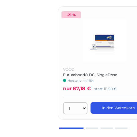
-21 %
VOCO
Futurabond® DC, SingleDose
Herstellernr: 1164
nur
87,18 €
statt
111,50 €
In den Warenkorb