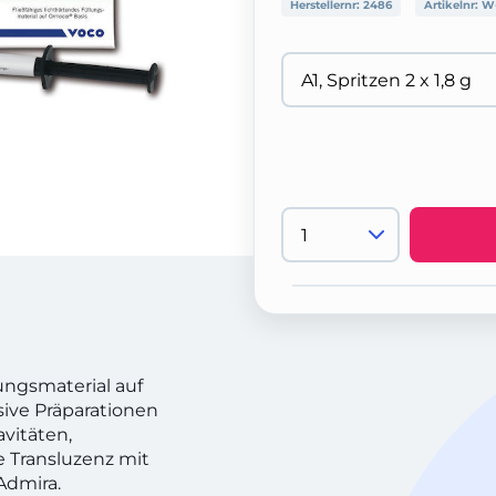
Herstellernr:
2486
Artikelnr:
W-
ungsmaterial auf
sive Präparationen
vitäten,
e Transluzenz mit
Admira.