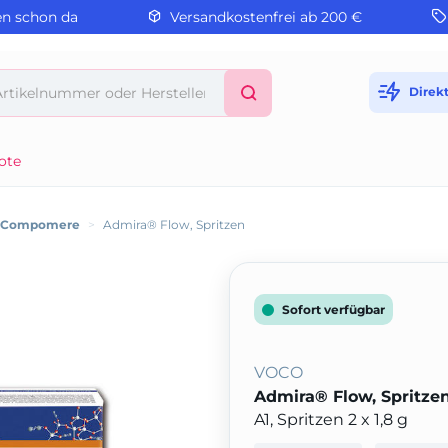
en schon da
Versandkostenfrei ab 200 €
Direk
ote
/ Compomere
>
Admira® Flow, Spritzen
Sofort verfügbar
VOCO
Admira® Flow, Spritze
A1, Spritzen 2 x 1,8 g