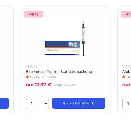
-16 %
-11
VOCO
VOC
Bifix Veneer Try-In - Standardpackung
Arab
Herstellernr: 1430
Her
nur
21,37 €
nur
statt
25,60 €
In den Warenkorb