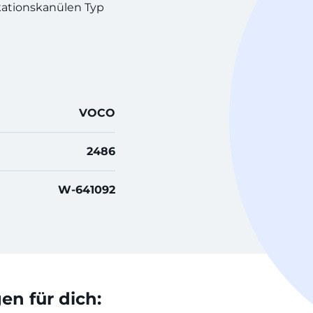
kationskanülen Typ
VOCO
2486
W-641092
n für dich: