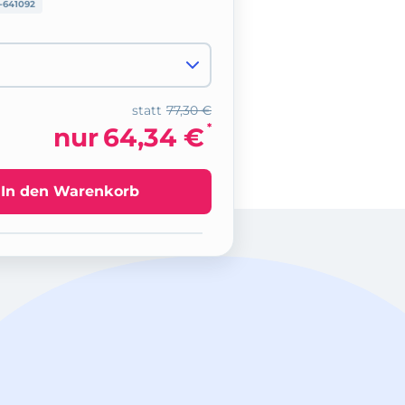
641092
statt
77,30 €
*
nur
64,34 €
In den Warenkorb