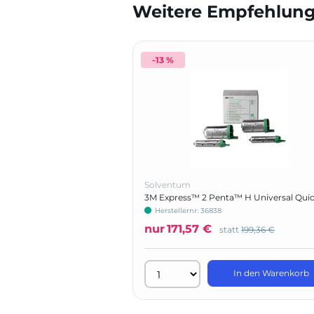
Weitere Empfehlunge
-13 %
Solventum
3M Express™ 2 Penta™ H Universal Quic
PENTAMIX 3
Herstellernr: 36838
nur
171,57 €
statt
199,36 €
In den Warenkorb