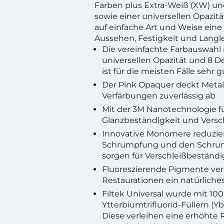
Farben plus Extra-Weiß (XW) u
sowie einer universellen Opazität
auf einfache Art und Weise eine
Aussehen, Festigkeit und Langle
Die vereinfachte Farbauswahl 
universellen Opazität und 8 
ist für die meisten Fälle sehr 
Der Pink Opaquer deckt Metal
Verfärbungen zuverlässig ab
Mit der 3M Nanotechnologie fü
Glanzbeständigkeit und Versch
Innovative Monomere reduzie
Schrumpfung und den Schru
sorgen für Verschleißbeständi
Fluoreszierende Pigmente ver
Restaurationen ein natürlich
Filtek Universal wurde mit 1
Ytterbiumtrifluorid-Füllern (Y
Diese verleihen eine erhöhte 