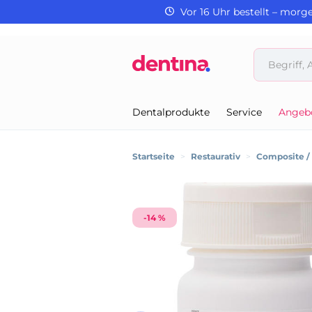
Vor 16 Uhr bestellt – morg
Dentalprodukte
Service
Angeb
Startseite
>
Restaurativ
>
Composite 
-14 %