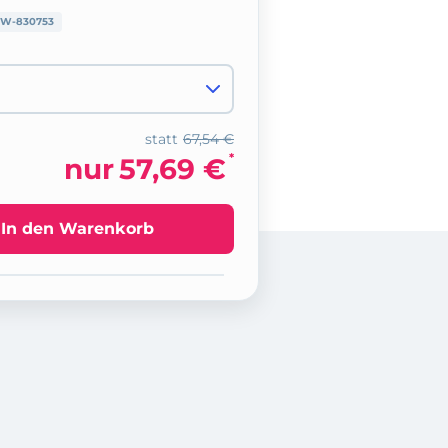
W-830753
statt
67,54 €
*
nur
57,69 €
In den Warenkorb