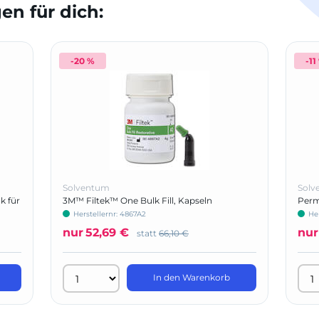
n für dich:
-20 %
-11
Solventum
Solv
k für
3M™ Filtek™ One Bulk Fill, Kapseln
Perm
Herstellernr: 4867A2
Her
nur
52,69 €
nur
statt
66,10 €
In den Warenkorb