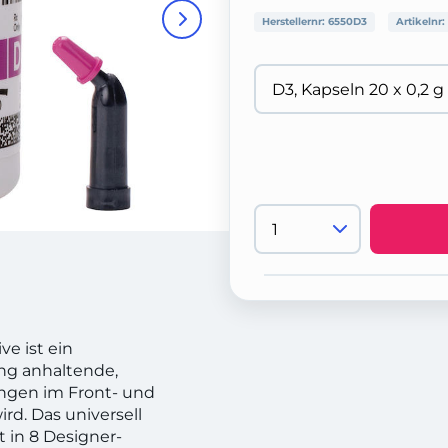
Herstellernr:
6550D3
Artikelnr:
ve ist ein
ang anhaltende,
ngen im Front- und
d. Das universell
t in 8 Designer-