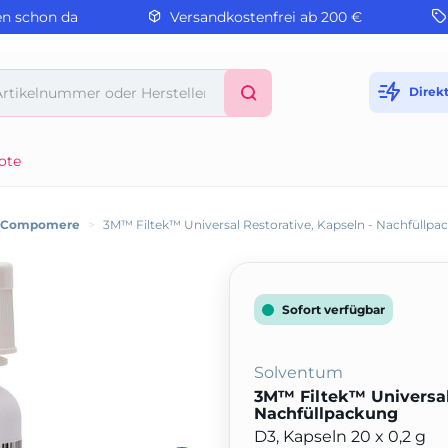
en schon da
Versandkostenfrei ab 200 €
Direk
ote
/ Compomere
>
3M™ Filtek™ Universal Restorative, Kapseln - Nachfüllpa
Sofort verfügbar
Solventum
3M™ Filtek™ Universal 
Nachfüllpackung
D3, Kapseln 20 x 0,2 g