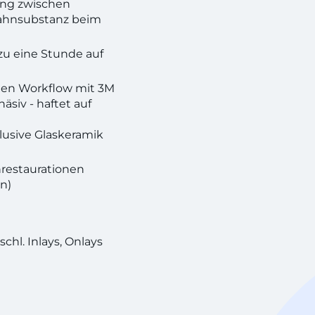
ung zwischen
ahnsubstanz beim
 zu eine Stunde auf
kten Workflow mit 3M
siv - haftet auf
klusive Glaskeramik
nrestaurationen
en)
chl. Inlays, Onlays