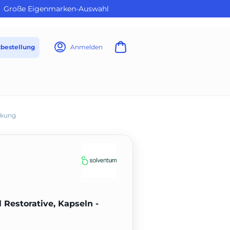
Große Eigenmarken-Auswahl
tbestellung
Anmelden
ckung
Restorative, Kapseln -