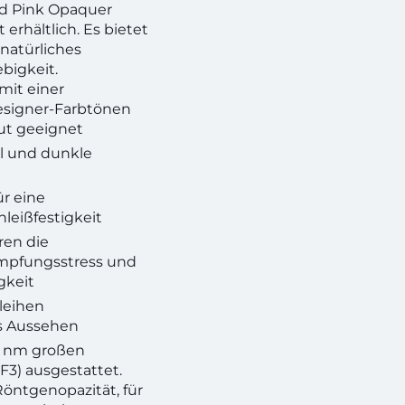
nd Pink Opaquer
 erhältlich. Es bietet
 natürliches
bigkeit.
mit einer
Designer-Farbtönen
gut geeignet
l und dunkle
r eine
leißfestigkeit
ren die
mpfungsstress und
gkeit
leihen
es Aussehen
00 nm großen
bF3) ausgestattet.
Röntgenopazität, für