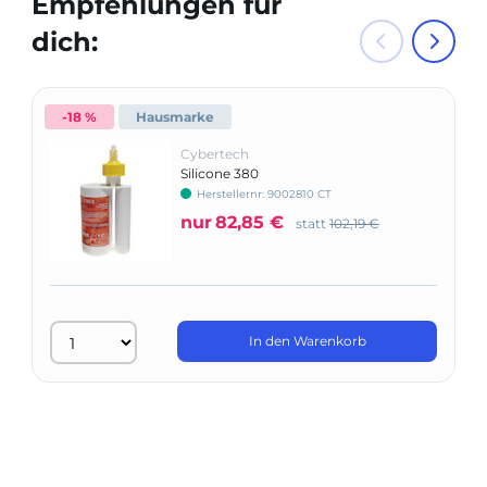
Empfehlungen für
dich:
-18 %
Hausmarke
Cybertech
Silicone 380
Herstellernr: 9002810 CT
nur
82,85 €
statt
102,19 €
In den Warenkorb