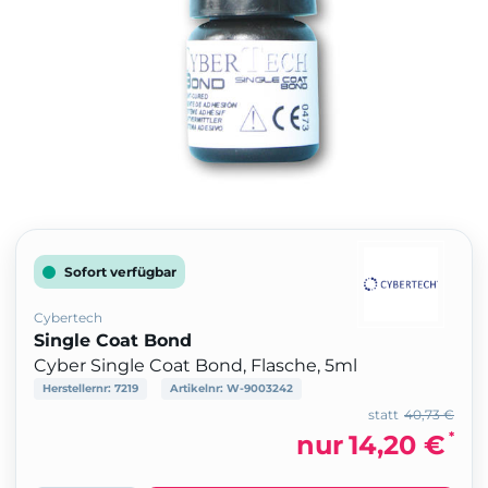
Sofort verfügbar
Cybertech
Single Coat Bond
Cyber Single Coat Bond, Flasche, 5ml
Herstellernr:
7219
Artikelnr:
W-9003242
statt
40,73 €
*
nur
14,20 €