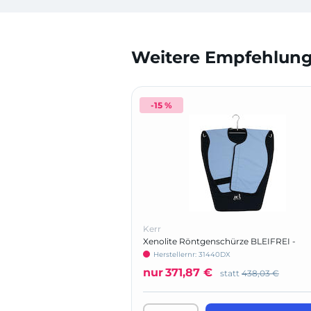
Weitere Empfehlunge
-15 %
Kerr
Xenolite Röntgenschürze BLEIFREI -
Panorama-Poncho
Herstellernr: 31440DX
nur
371,87 €
statt
438,03 €