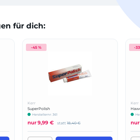
n für dich:
-45 %
-3
Kerr
Kerr
SuperPolish
Hawe
Herstellernr: 361
He
nur
9,99 €
nur
statt
18,40 €