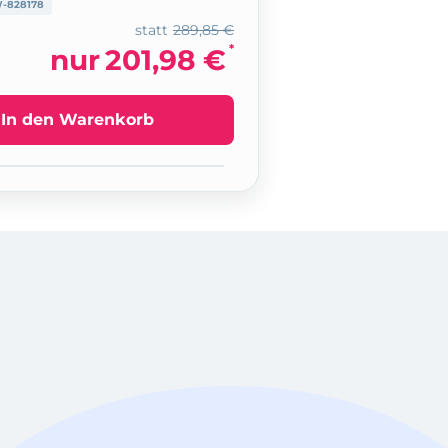
-828178
statt
289,85 €
*
nur
201,98 €
In den Warenkorb