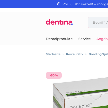
Vor 16 Uhr bestellt – morg
Dentalprodukte
Service
Angeb
Startseite
>
Restaurativ
>
Bonding Sy
-30 %