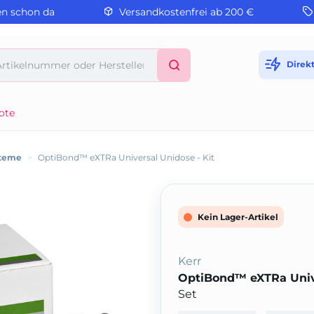
en schon da
Versandkostenfrei ab 200 €
Direk
ote
steme
>
OptiBond™ eXTRa Universal Unidose - Kit
Kein Lager-Artikel
Kerr
OptiBond™ eXTRa Unive
Set