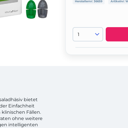
Herstellernr:
36659
Artikelnr:
W
ladhäsiv bietet
der Einfachheit
 klinischen Fällen.
traten ohne weitere
gen intelligenten