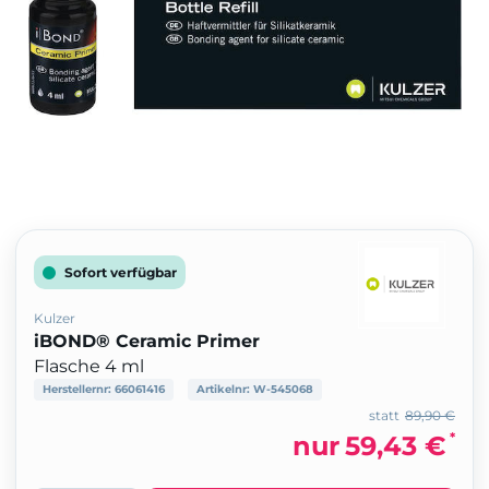
Sofort verfügbar
Kulzer
iBOND® Ceramic Primer
Flasche 4 ml
Herstellernr:
66061416
Artikelnr:
W-545068
statt
89,90 €
*
nur
59,43 €