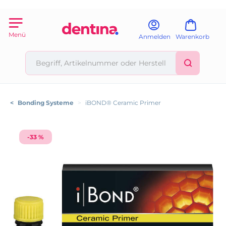
Menü
Anmelden
Warenkorb
<
Bonding Systeme
>
iBOND® Ceramic Primer
-33 %