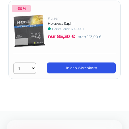
-30 %
Kulzer
Heravest Saphir
Herstellernr: 66014411
nur
85,30 €
statt
123,00 €
In den Warenkorb