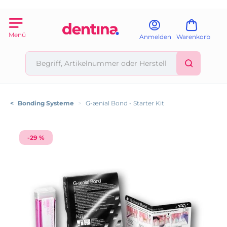
Menü
Anmelden
Warenkorb
<
Bonding Systeme
>
G-ænial Bond - Starter Kit
-29 %