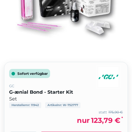
Sofort verfügbar
GC
G-ænial Bond - Starter Kit
Set
Herstellernr:
11942
Artikelnr:
W-752777
statt
175,90 €
*
nur
123,79 €