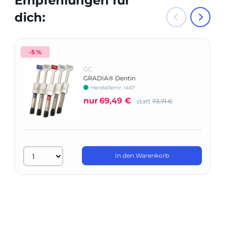
Empfehlungen für
dich:
-5 %
GC
GRADIA® Dentin
Herstellernr: 1467
nur
69,49 €
statt
73,71 €
In den Warenkorb