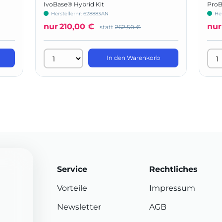
IvoBase® Hybrid Kit
ProB
Herstellernr: 628883AN
Her
nur
210,00 €
nur
statt
262,50 €
In den Warenkorb
Service
Rechtliches
Vorteile
Impressum
Newsletter
AGB