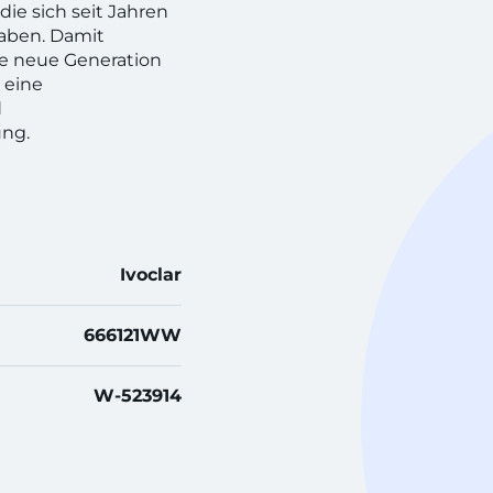
 die sich seit Jahren
haben. Damit
ine neue Generation
 eine
d
ung.
Ivoclar
666121WW
W-523914