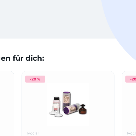
n für dich:
-20 %
-2
Ivoclar
Ivocl