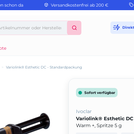
en schon da
Versandkostenfrei ab 200 €
Direk
ote
>
Variolink® Esthetic DC - Standardpackung
Sofort verfügbar
Ivoclar
Variolink® Esthetic D
Warm +, Spritze 5 g