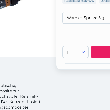
Herstellernr:
666121WW
Artike
hetische,
osite zur
uchsvoller Keramik-
 Das Konzept basiert
ungscomposites