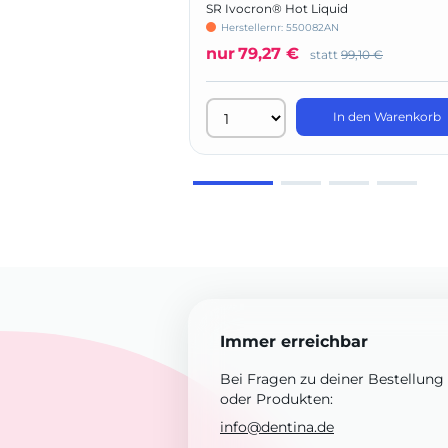
SR Ivocron® Hot Liquid
Herstellernr: 550082AN
nur
79,27 €
statt
99,10 €
In den Warenkorb
Immer erreichbar
Bei Fragen zu deiner Bestellung
oder Produkten:
info@dentina.de