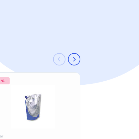
0 %
-20 %
3 + 1
ar
Ivoclar