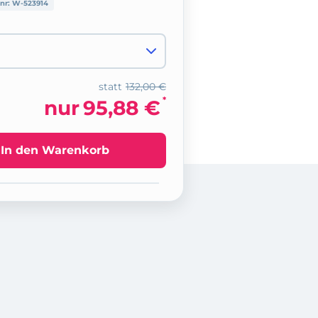
lnr:
W-523914
statt
132,00 €
*
nur
95,88 €
In den Warenkorb