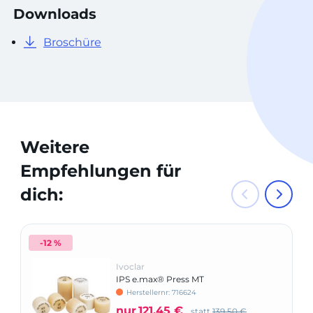
Downloads
Broschüre
Weitere
Empfehlungen für
dich:
-12 %
Ivoclar
IPS e.max® Press MT
Herstellernr: 716624
nur
121,45 €
statt
139,50 €