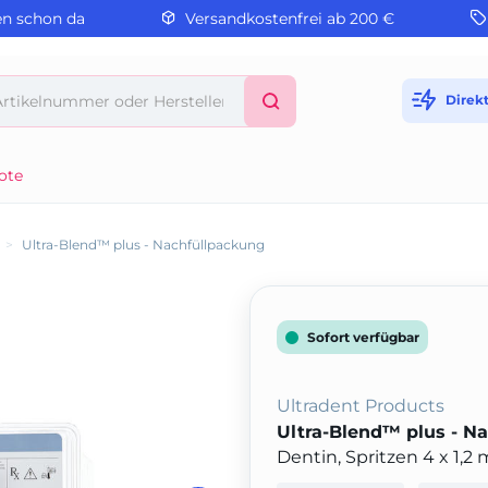
en schon da
Versandkostenfrei ab 200 €
Direk
ote
>
Ultra-Blend™ plus - Nachfüllpackung
Sofort verfügbar
Ultradent Products
Ultra-Blend™ plus - N
Dentin, Spritzen 4 x 1,2 