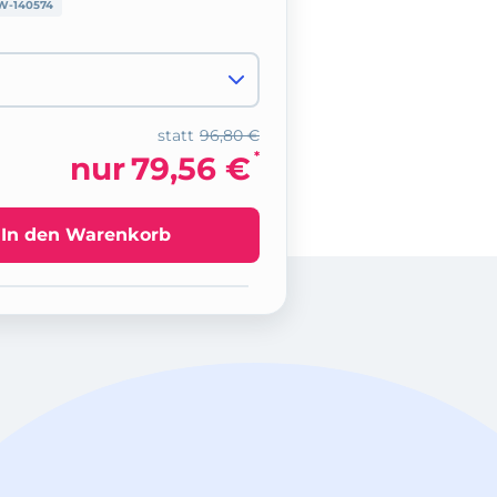
W-140574
statt
96,80 €
*
nur
79,56 €
In den Warenkorb