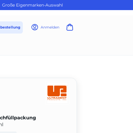
Große Eigenmarken-Auswahl
tbestellung
Anmelden
achfüllpackung
ml