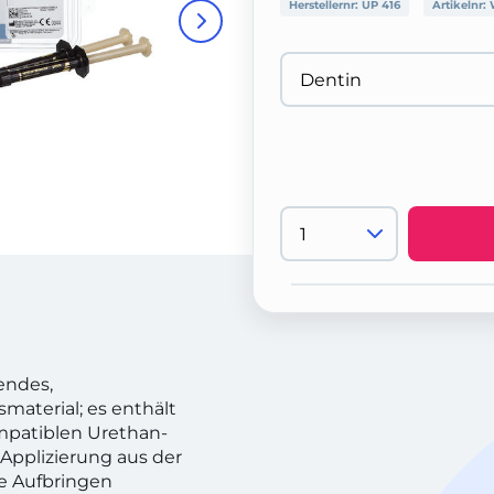
Herstellernr:
UP 416
Artikelnr:
tendes,
material; es enthält
mpatiblen Urethan-
 Applizierung aus der
e Aufbringen