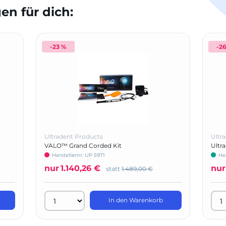
n für dich:
-23 %
-2
Ultradent Products
Ultr
VALO™ Grand Corded Kit
Ultra
Herstellernr: UP 5971
Her
nur
1.140,26 €
nur
statt
1.489,00 €
In den Warenkorb