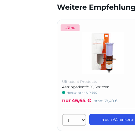
Weitere Empfehlunge
-31 %
Ultradent Products
Astringedent™ X, Spritzen
Herstellernr: UP 690
nur
46,64 €
statt
68,40 €
In den Warenkorb