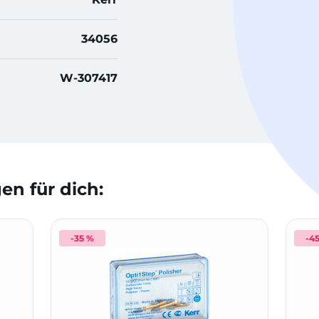
34056
W-307417
n für dich:
-35 %
-4