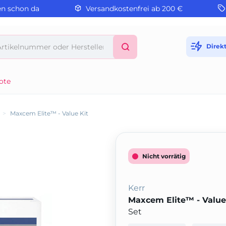
en schon da
Versandkostenfrei ab 200 €
Direk
ote
>
Maxcem Elite™ - Value Kit
Nicht vorrätig
Kerr
Maxcem Elite™ - Value
Set