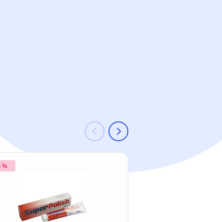
5 %
-38 %