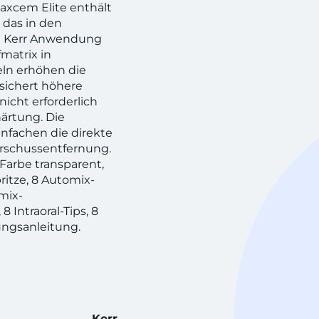
 Maxcem Elite enthält
, das in den
n Kerr Anwendung
fmatrix in
eln erhöhen die
sichert höhere
nicht erforderlich
ärtung. Die
nfachen die direkte
erschussentfernung.
 Farbe transparent,
itze, 8 Automix-
mix-
8 Intraoral-Tips, 8
ungsanleitung.
Kerr