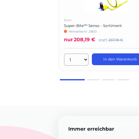
Kerr
Super-Bite™ Senso - Sortiment
Herstellernr: 2800
nur
208,19 €
statt
267,18 €
In den Warenkorb
Immer erreichbar