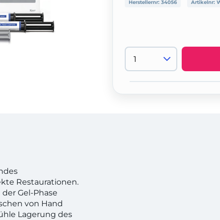
Herstellernr:
34056
Artikelnr:
W
endes
ekte Restaurationen.
n der Gel-Phase
ischen von Hand
Kühle Lagerung des