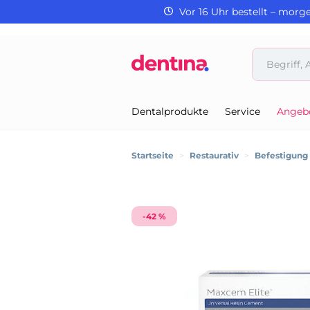
Vor 16 Uhr bestellt – morg
Dentalprodukte
Service
Angeb
Startseite
>
Restaurativ
>
Befestigung
-42 %