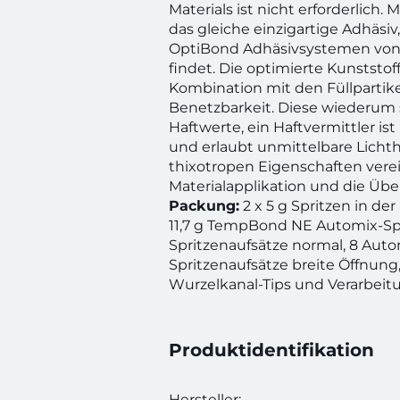
Materials ist nicht erforderlich.
das gleiche einzigartige Adhäsiv
OptiBond Adhäsivsystemen vo
findet. Die optimierte Kunststof
Kombination mit den Füllpartik
Benetzbarkeit. Diese wiederum 
Haftwerte, ein Haftvermittler ist 
und erlaubt unmittelbare Lichth
thixotropen Eigenschaften verei
Materialapplikation und die Üb
Packung:
2 x 5 g Spritzen in der
11,7 g TempBond NE Automix-Spr
Spritzenaufsätze normal, 8 Auto
Spritzenaufsätze breite Öffnung, 
Wurzelkanal-Tips und Verarbeit
Produktidentifikation
Hersteller: