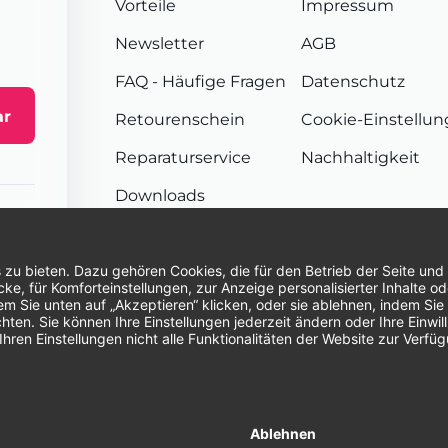
Vorteile
Impressum
Newsletter
AGB
FAQ
- Häufige Fragen
Datenschutz
ar
Retourenschein
Cookie-Einstellu
Reparaturservice
Nachhaltigkeit
Downloads
Sendungsverfolgung
Unsere Zahlungsarten:
Re
© 2026 Dentina GmbH | Alle Rechte vorbehal