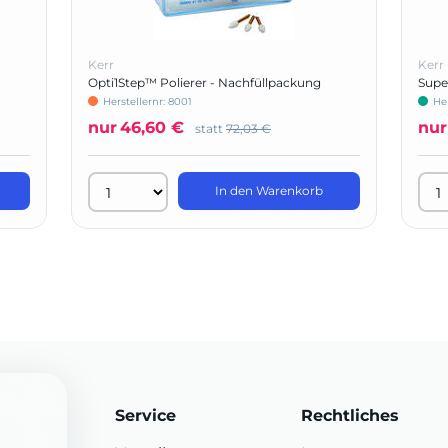
Kerr
Kerr
Opti1Step™ Polierer - Nachfüllpackung
Supe
Herstellernr: 8001
Her
nur
46,60 €
nur
statt
72,03 €
In den Warenkorb
Service
Rechtliches