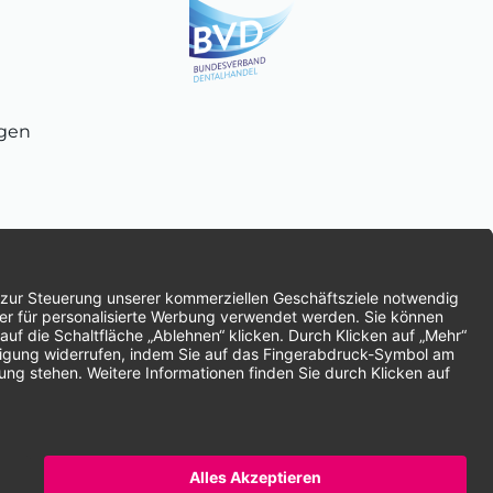
ngen
chnung
SEPA-Lastschrift
Vorkasse
ten | * Alle Preise zzgl. gesetzlicher Mehrwertsteuer