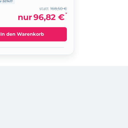
-307417
statt
168,50 €
*
nur
96,82 €
In den Warenkorb