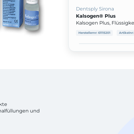
Dentsply Sirona
Kalsogen® Plus
Kalsogen Plus, Flüssigke
Herstellernr:
61115201
Artikelnr
kte
alfüllungen und