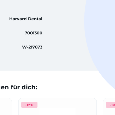
Harvard Dental
7001300
W-217673
n für dich:
-17 %
-1