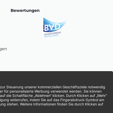
Bewertungen
ngen
chnung
SEPA-Lastschrift
Vorkasse