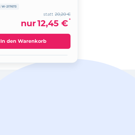
:
W-217673
statt
20,20 €
*
nur
12,45 €
In den Warenkorb