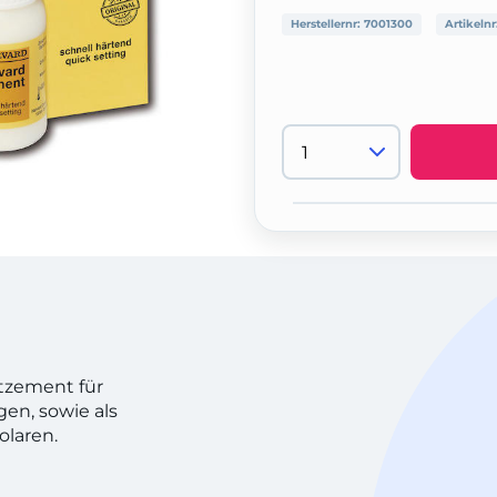
Herstellernr:
7001300
Artikelnr
tzement für
en, sowie als
olaren.