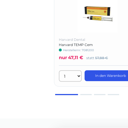
Harvard Dental
Harvard TEMP Cem
Herstellernr: 7081200
nur
47,11 €
statt
57,88 €
In den Warenkorb