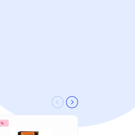
0 %
-15 %