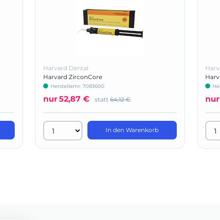
Harvard Dental
Harv
Harvard ZirconCore
Harv
Herstellernr: 7083600
He
nur
52,87 €
nur
statt
64,12 €
In den Warenkorb