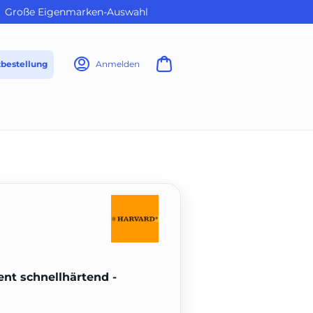
Große Eigenmarken-Auswahl
tbestellung
Anmelden
nt schnellhärtend -