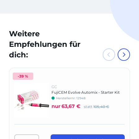
Weitere
Empfehlungen für
dich:
-39 %
GC
FujiCEM Evolve Automix - Starter Kit
Herstellernr: 12948
nur
63,67 €
statt
105,40 €