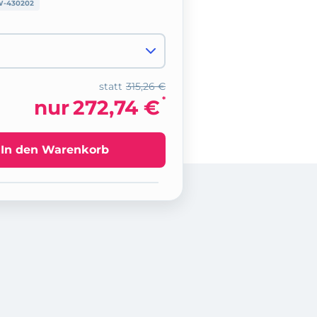
-430202
statt
315,26 €
*
nur
272,74 €
In den Warenkorb