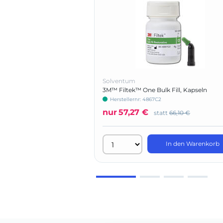
Solventum
3M™ Filtek™ One Bulk Fill, Kapseln
Herstellernr: 4867C2
nur
57,27 €
statt
66,10 €
In den Warenkorb