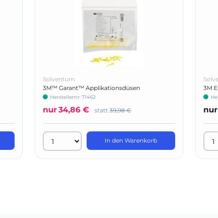
Solventum
Solv
3M™ Garant™ Applikationsdüsen
3M E
Herstellernr: 71462
Her
nur
34,86 €
nur
statt
39,98 €
In den Warenkorb