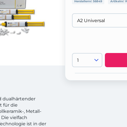
Herstellernr:
56849
Artikelnr:
W
nd dualhärtender
für die
lkeramik-, Metall-
Die vielfach
chnologie ist in der