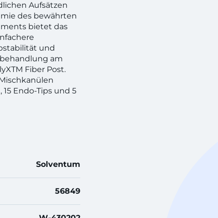
dlichen Aufsätzen
hemie des bewährten
ements bietet das
infachere
bstabilität und
orbehandlung am
lyXTM Fiber Post.
 Mischkanülen
, 15 Endo-Tips und 5
Solventum
56849
W-430202