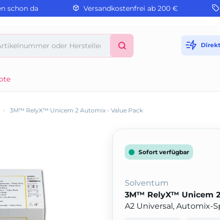
en schon da
Versandkostenfrei ab 200 €
Direk
ote
>
3M™ RelyX™ Unicem 2 Automix - Value Pack
Sofort verfügbar
Solventum
3M™ RelyX™ Unicem 2 
A2 Universal, Automix-Sp