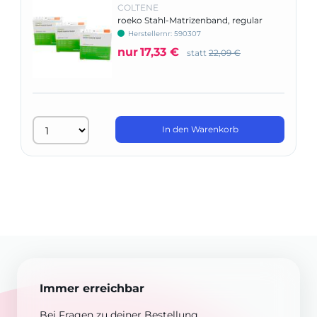
COLTENE
roeko Stahl-Matrizenband, regular
Herstellernr: 590307
nur
17,33 €
statt
22,09 €
In den Warenkorb
Immer erreichbar
Bei Fragen zu deiner Bestellung