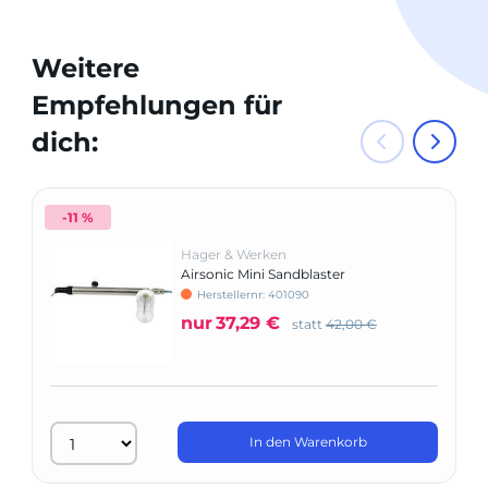
Weitere
Empfehlungen für
dich:
-11 %
Hager & Werken
Airsonic Mini Sandblaster
Herstellernr: 401090
nur
37,29 €
statt
42,00 €
In den Warenkorb