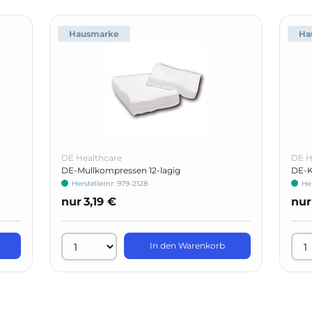
Hausmarke
Ha
DE Healthcare
DE H
DE-Mullkompressen 12-lagig
DE-K
Herstellernr: 979-2128
He
nur
3,19 €
nur
In den Warenkorb