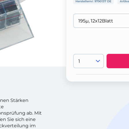
Herstellernr:
9790137 DE
Artike
enen Stärken
te
nsprüfung ab. Mit
en Sie sich eine
ckverteilung im