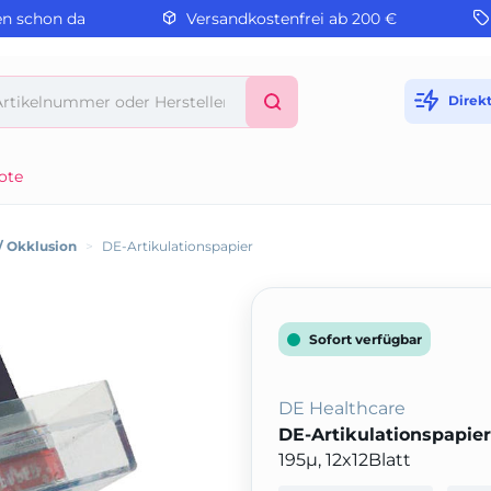
en schon da
Versandkostenfrei ab 200 €
Direk
ote
 / Okklusion
>
DE-Artikulationspapier
Sofort verfügbar
DE Healthcare
DE-Artikulationspapier
195µ, 12x12Blatt