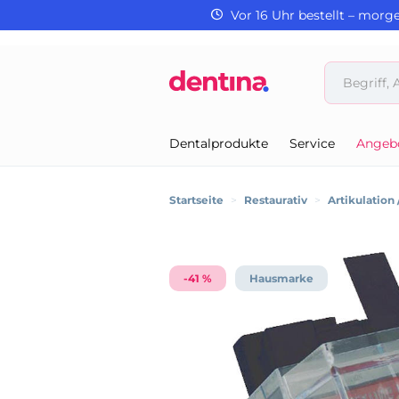
Vor 16 Uhr bestellt – morg
Dentalprodukte
Service
Angeb
Startseite
>
Restaurativ
>
Artikulation
-41 %
Hausmarke