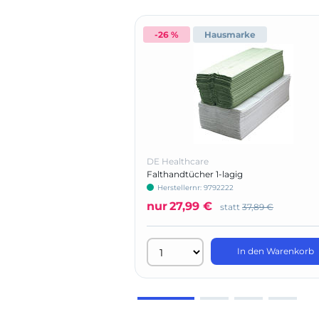
-26 %
Hausmarke
DE Healthcare
Falthandtücher 1-lagig
Herstellernr: 9792222
nur
27,99 €
statt
37,89 €
In den Warenkorb