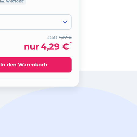
lnr:
W-9790137
statt
7,37 €
*
nur
4,29 €
In den Warenkorb