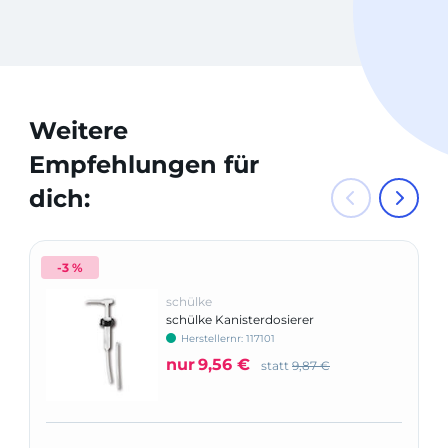
Weitere
Empfehlungen für
dich:
-3 %
schülke
schülke Kanisterdosierer
Herstellernr: 117101
nur
9,56 €
statt
9,87 €