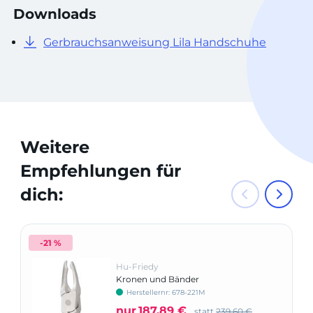
Downloads
Gerbrauchsanweisung Lila Handschuhe
Weitere
Empfehlungen für
dich:
-21 %
Hu-Friedy
Kronen und Bänder
Konturenbiegezange, schmal (M)
Herstellernr: 678-221M
nur
187,89 €
statt
239,60 €