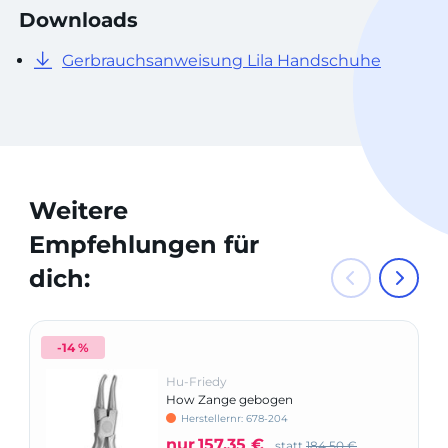
Downloads
Gerbrauchsanweisung Lila Handschuhe
Weitere
Empfehlungen für
dich:
-14 %
Hu-Friedy
How Zange gebogen
Herstellernr: 678-204
nur
157,35 €
statt
184,50 €