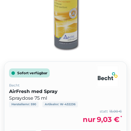
Sofort verfügbar
Becht
AirFresh med Spray
Spraydose 75 ml
Herstellernr:
590
Artikelnr:
W-432236
statt
13,00 €
*
nur
9,03 €