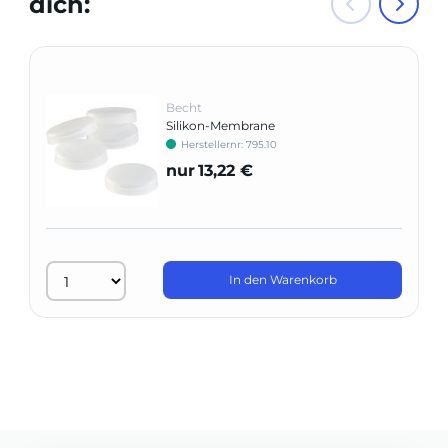
dich:
Becht
Silikon-Membrane
Herstellernr: 795.10
nur
13,22 €
In den Warenkorb