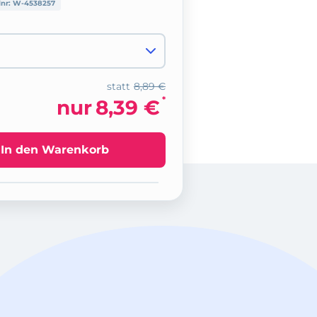
lnr:
W-4538257
statt
8,89 €
*
nur
8,39 €
In den Warenkorb