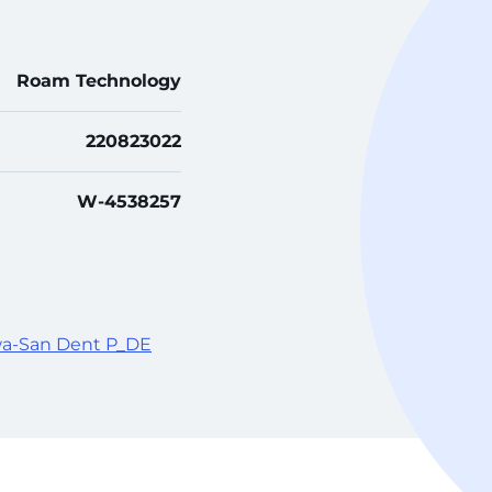
Roam Technology
220823022
W-4538257
wa-San Dent P_DE