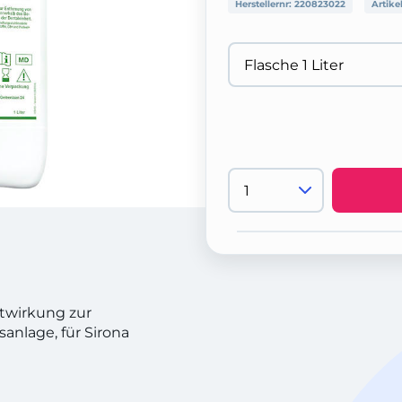
Herstellernr:
220823022
Artike
itwirkung zur
nlage, für Sirona