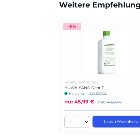
Weitere Empfehlunge
-6 %
Roam Technology
HUWA-SAN® Dent P
Herstellernr: 220823022
nur
45,99 €
statt
48,99 €
In den Warenkorb