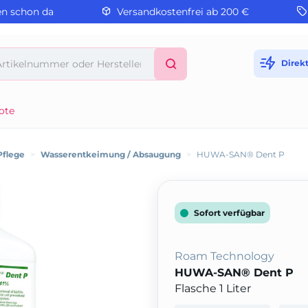
en schon da
Versandkostenfrei ab 200 €
Direk
ote
Pflege
>
Wasserentkeimung / Absaugung
>
HUWA-SAN® Dent P
Sofort verfügbar
Roam Technology
HUWA-SAN® Dent P
Flasche 1 Liter