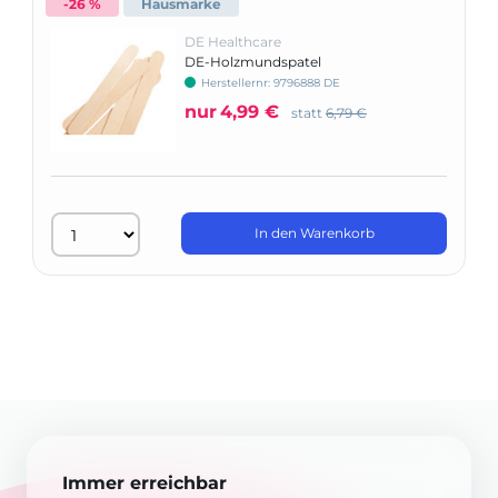
-26 %
Hausmarke
DE Healthcare
DE-Holzmundspatel
Herstellernr: 9796888 DE
nur
4,99 €
statt
6,79 €
In den Warenkorb
Immer erreichbar