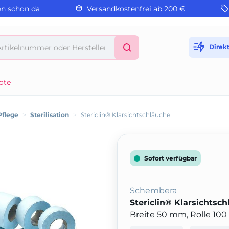
en schon da
Versandkostenfrei ab 200 €
Direk
ote
Pflege
>
Sterilisation
>
Stericlin® Klarsichtschläuche
Sofort verfügbar
Schembera
Stericlin® Klarsichtsc
Breite 50 mm, Rolle 10