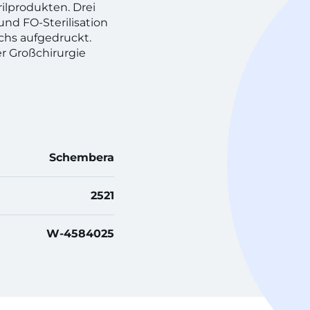
rilprodukten. Drei
und FO-Sterilisation
chs aufgedruckt.
r Großchirurgie
Schembera
2521
W-4584025