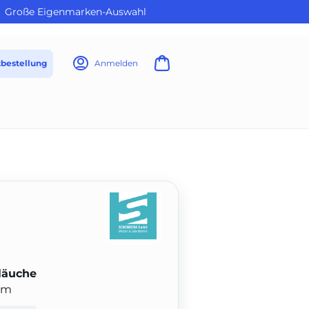
Große Eigenmarken-Auswahl
tbestellung
Anmelden
hläuche
0 m