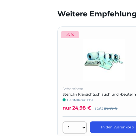
Weitere Empfehlunge
-6 %
Schembera
Stericlin Klarsichtschlauch und -beutel 
Falte
Herstellernr: 1951
nur
24,98 €
statt
26,69 €
In den Warenkorb