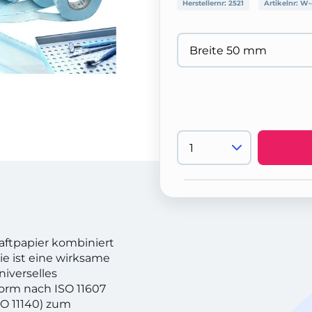
Herstellernr:
2521
Artikelnr:
W-
raftpapier kombiniert
e ist eine wirksame
iverselles
rm nach ISO 11607
SO 11140) zum