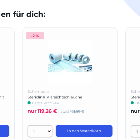
n für dich:
-2 %
Schembera
Sch
mit
Stericlin® Klarsichtschläuche
Ster
Herstellernr: 2478
Her
nur
119,26 €
nur
statt
121,69 €
In den Warenkorb