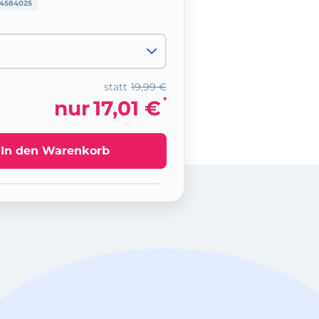
4584025
statt
19,99 €
*
nur
17,01 €
In den Warenkorb