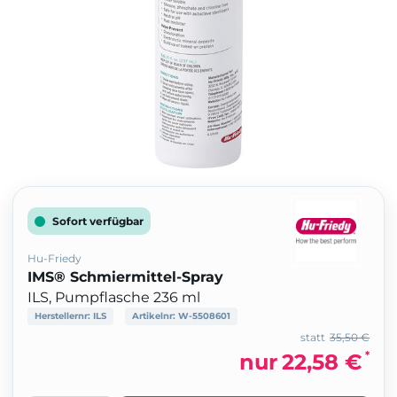
Sofort verfügbar
Hu-Friedy
IMS® Schmiermittel-Spray
ILS, Pumpflasche 236 ml
Herstellernr:
ILS
Artikelnr:
W-5508601
statt
35,50 €
*
nur
22,58 €