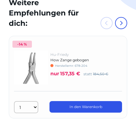
Weitere
Empfehlungen für
dich:
-14 %
Hu-Friedy
How Zange gebogen
Herstellernr: 678-204
nur
157,35 €
statt
184,50 €
In den Warenkorb