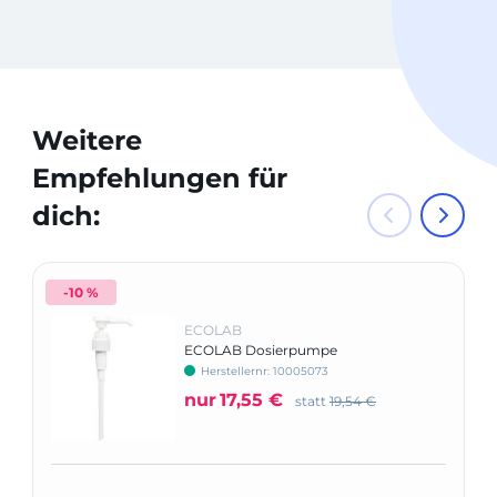
Weitere
Empfehlungen für
dich:
-10 %
ECOLAB
ECOLAB Dosierpumpe
Herstellernr: 10005073
nur
17,55 €
statt
19,54 €