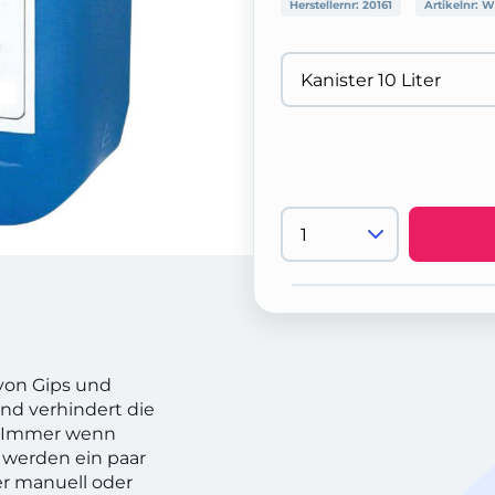
Herstellernr:
20161
Artikelnr:
W
von Gips und
nd verhindert die
. Immer wenn
 werden ein paar
r manuell oder