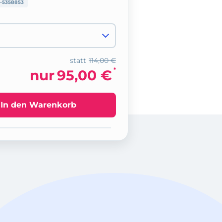
-5358853
statt
114,00 €
*
nur
95,00 €
In den Warenkorb