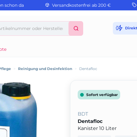
en schon da
Versandkostenfrei ab 200 €
Direk
ote
Pflege
>
Reinigung und Desinfektion
>
Dentafloc
Sofort verfügbar
BDT
Dentafloc
Kanister 10 Liter