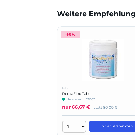
Weitere Empfehlunge
-16 %
BDT
DentaFloc Tabs
Herstellernr: 21003
nur
66,67 €
statt
80,00 €
In den Warenkorb