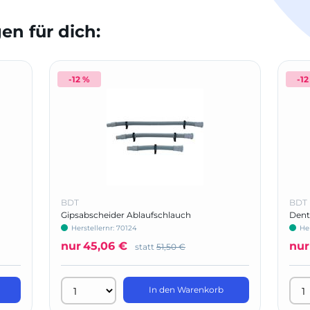
n für dich:
-12 %
-12
BDT
BDT
Gipsabscheider Ablaufschlauch
Dent
Herstellernr: 70124
Her
nur
45,06 €
nur
statt
51,50 €
In den Warenkorb