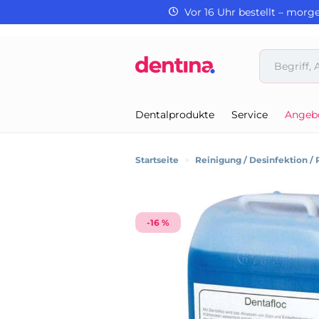
Vor 16 Uhr bestellt – morg
Dentalprodukte
Service
Angeb
Startseite
>
Reinigung / Desinfektion / 
-16 %