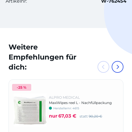
Artikelnr:
W-762454
Weitere
Empfehlungen für
dich:
-25 %
ALPRO MEDICAL
MaxiWipes reel L - Nachfüllpackung
Herstellernr: 4615
nur
67,03 €
statt
90,20 €