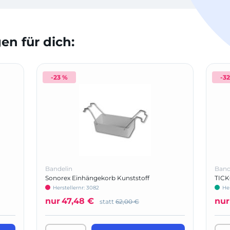
n für dich:
-23 %
-3
Bandelin
Band
Sonorex Einhängekorb Kunststoff
TICK
Herstellernr: 3082
Her
nur
47,48 €
nur
statt
62,00 €