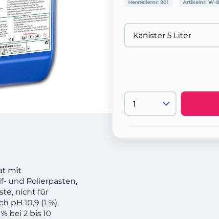
Herstellernr:
901
Artikelnr:
W-8
at mit
f- und Polierpasten,
te, nicht für
h pH 10,9 (1 %),
 bei 2 bis 10