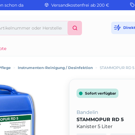
en schon da
Versandkostenfrei ab 200 €
Direk
ote
Pflege
>
Instrumenten-Reinigung / Desinfektion
>
STAMMOPUR RD 5
Sofort verfügbar
Bandelin
STAMMOPUR RD 5
Kanister 5 Liter