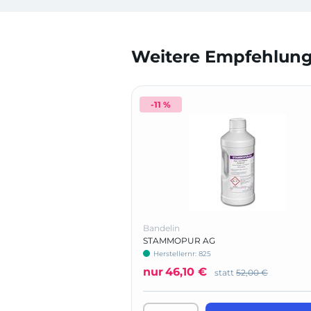
Weitere Empfehlunge
-11 %
Bandelin
STAMMOPUR AG
Herstellernr: 825
nur
46,10 €
statt
52,00 €