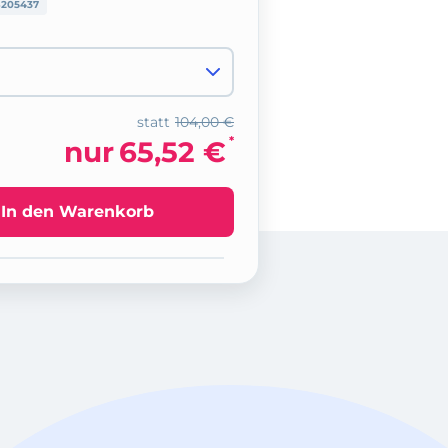
205437
statt
104,00 €
*
nur
65,52 €
In den Warenkorb