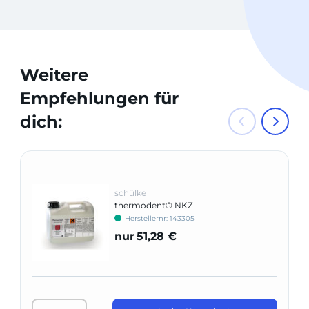
Weitere
Empfehlungen für
dich:
schülke
thermodent® NKZ
Herstellernr: 143305
nur
51,28 €