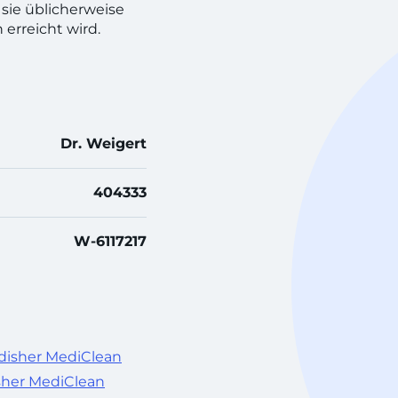
sie üblicherweise
erreicht wird.
Dr. Weigert
404333
W-6117217
disher MediClean
sher MediClean