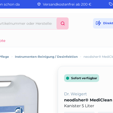
en schon da
Versandkostenfrei ab 200 €
Direk
ote
Pflege
>
Instrumenten-Reinigung / Desinfektion
>
neodisher® MediCl
Sofort verfügbar
Dr. Weigert
neodisher® MediClean
Kanister 5 Liter