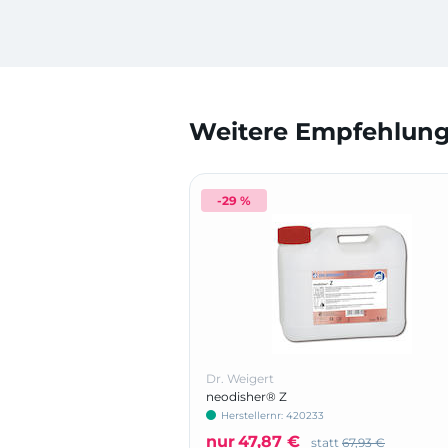
Weitere Empfehlunge
-29 %
Dr. Weigert
neodisher® Z
Herstellernr: 420233
nur
47,87 €
statt
67,93 €