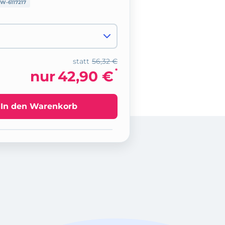
W-6117217
statt
56,32 €
*
nur
42,90 €
In den Warenkorb