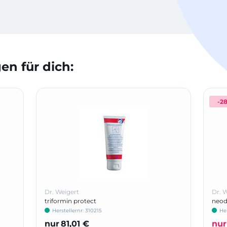
n für dich:
-2
Dr. Weigert
Dr. 
triformin protect
neod
Herstellernr: 310215
He
nur
81,01 €
nur