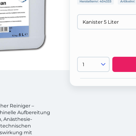
Herstellernr:
404333
Artikelnr:
her Reiniger –
chinelle Aufbereitung
, Anästhesie-
ntechnischen
gswirkung mit