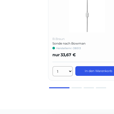
B.Braun
Sonde nach Bowman
Herstellernr: OB513
nur
33,67 €
In den Warenkorb