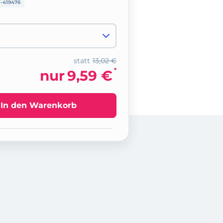
-419476
statt
13,02 €
*
nur
9,59 €
In den Warenkorb