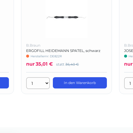
B.Braun
B.Br
ERGOFILL HEIDEMANN SPATEL, schwarz
JOSE
Herstellernr: DE822R
He
nur
35,01 €
nur
statt
36,40 €
In den Warenkorb