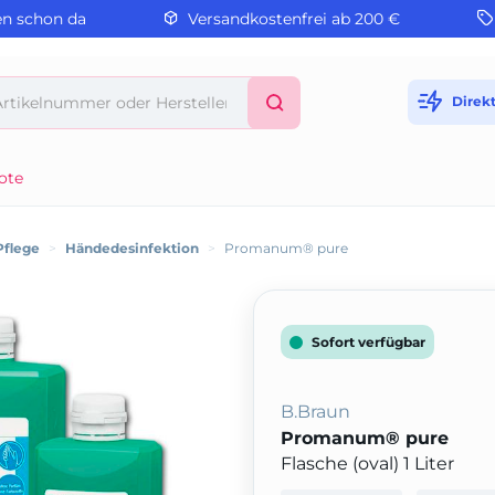
en schon da
Versandkostenfrei ab 200 €
Direk
ote
Pflege
>
Händedesinfektion
>
Promanum® pure
Sofort verfügbar
B.Braun
Promanum® pure
Flasche (oval) 1 Liter