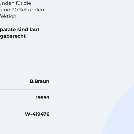
unden für die
n und 90 Sekunden
fektion.
arate sind laut
gaberecht
B.Braun
19593
W-419476