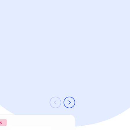
 %
-18 %