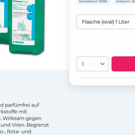
Herstellernr:
19593
Artikelnr:
W
d parfümfrei auf
kstoffe mit
m. Wirksam gegen
e und Viren. Begrenzt
o-, Rota- und