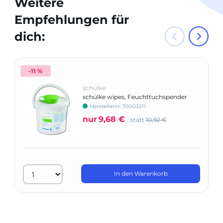
Weitere
Empfehlungen für
dich:
-11 %
schülke
schülke wipes, Feuchttuchspender
(leer)
Herstellernr: 70003211
nur
9,68 €
statt
10,92 €
In den Warenkorb