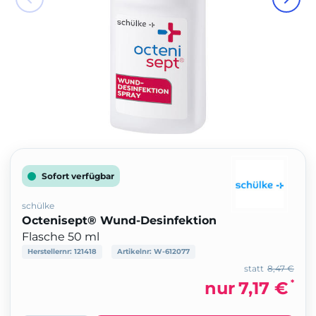
Sofort verfügbar
schülke
Octenisept® Wund-Desinfektion
Flasche 50 ml
Herstellernr:
121418
Artikelnr:
W-612077
statt
8,47 €
*
nur
7,17 €