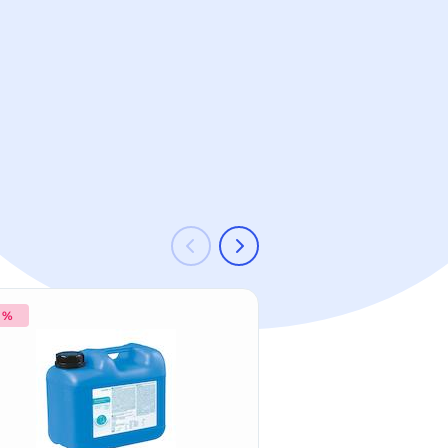
1 %
-35 %