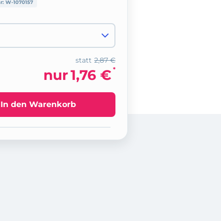
nr:
W-1070157
statt
2,87 €
*
nur
1,76 €
In den Warenkorb