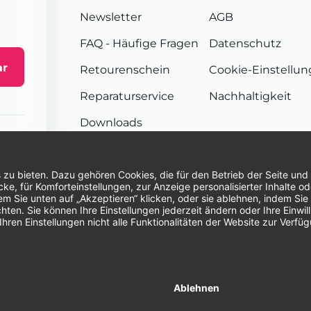
Newsletter
AGB
FAQ
- Häufige Fragen
Datenschutz
ar
Retourenschein
Cookie-Einstellu
Reparaturservice
Nachhaltigkeit
Downloads
Sendungsverfolgung
Unsere Zahlungsarten:
Re
© 2026 Dentina GmbH | Alle Rechte vorbehal