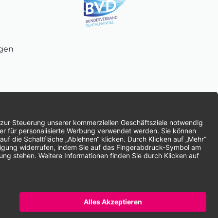
ngen
chnung
SEPA-Lastschrift
Vorkasse
ten | * Alle Preise zzgl. gesetzlicher Mehrwertsteuer