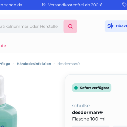
en schon da
Versandkostenfrei ab 200 €
Direk
ote
Pflege
>
Händedesinfektion
>
desderman®
Sofort verfügbar
schülke
desderman®
Flasche 100 ml