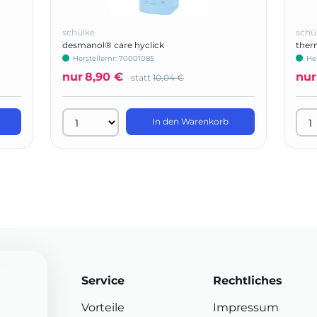
schülke
schü
desmanol® care hyclick
ther
Herstellernr: 70001085
He
nur
8,90 €
nur
statt
10,04 €
In den Warenkorb
Service
Rechtliches
Vorteile
Impressum