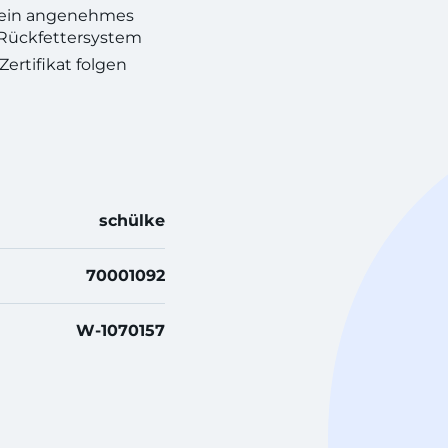
d ein angenehmes
Rückfettersystem
ertifikat folgen
schülke
70001092
W-1070157