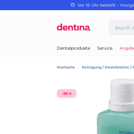
Vor 16 Uhr bestellt – morg
Dentalprodukte
Service
Angeb
Startseite
>
Reinigung / Desinfektion / 
-38 %