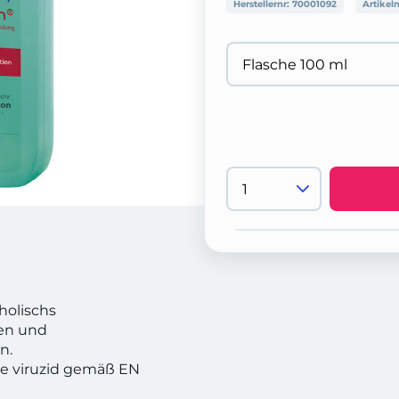
Herstellernr:
70001092
Artikel
holischs
hen und
n.
ve viruzid gemäß EN